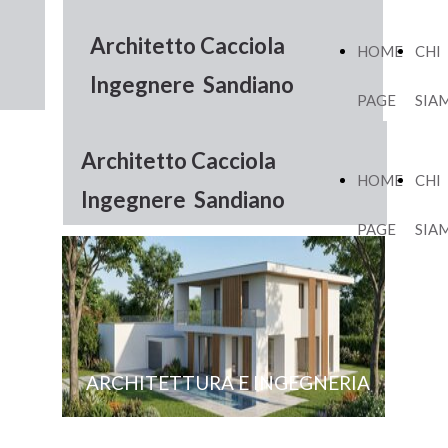
Architetto Cacciola
HOME
CHI
Ingegnere Sandiano
PAGE
SIA
Architetto Cacciola
HOME
CHI
Ingegnere Sandiano
PAGE
SIA
ARCHITETTURA E INGEGNERIA